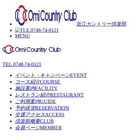
近江カントリー倶楽部
MENU
TEL.
0748-74-0121
イベント・キャンペーン
EVENT
コース紹介
COURSE
施設案内
FACILITY
レストラン紹介
RESTAURANT
ご利用案内
GUIDE
予約状況
RESERVATION
交通アクセス
ACCESS
倶楽部概要
CLUB
会員ページ
MEMBER