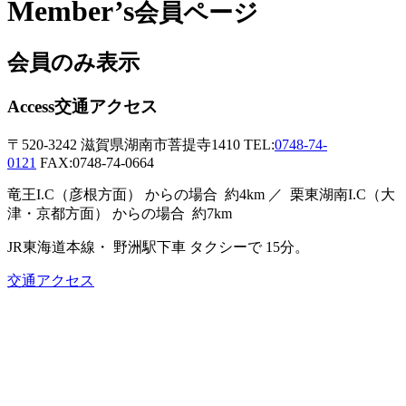
Member’s
会員ページ
会員のみ表示
Access
交通アクセス
〒520-3242
滋賀県湖南市菩提寺1410
TEL:
0748-74-
0121
FAX:0748-74-0664
竜王I.C（彦根方面）
からの場合
約4km ／
栗東湖南I.C（大
津・京都方面）
からの場合
約7km
JR東海道本線・
野洲駅下車
タクシーで
15分。
交通アクセス