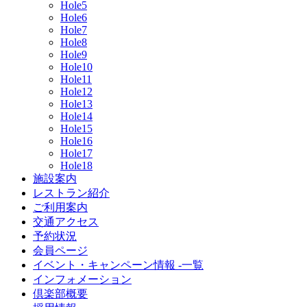
Hole5
Hole6
Hole7
Hole8
Hole9
Hole10
Hole11
Hole12
Hole13
Hole14
Hole15
Hole16
Hole17
Hole18
施設案内
レストラン紹介
ご利用案内
交通アクセス
予約状況
会員ページ
イベント・キャンペーン情報 -一覧
インフォメーション
倶楽部概要