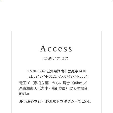
Access
交通アクセス
〒520-3242
滋賀県湖南市菩提寺1410
TEL:
0748-74-0121
FAX:0748-74-0664
竜王I.C（彦根方面）
からの場合
約4km ／
栗東湖南I.C（大津・京都方面）
からの場合
約7km
JR東海道本線・
野洲駅下車
タクシーで
15分。