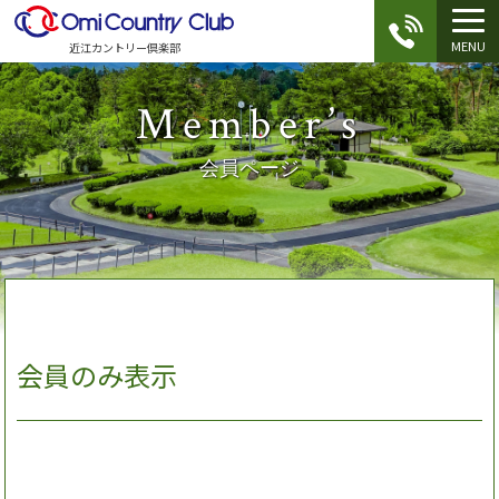
MENU
近江カントリー倶楽部
Member’s
会員ページ
会員のみ表示