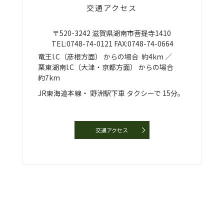
交通アクセス
〒520-3242
滋賀県湖南市菩提寺1410
TEL:
0748-74-0121
FAX:0748-74-0664
竜王I.C（彦根方面）
からの場合
約4km ／
栗東湖南I.C（大津・京都方面）
からの場合
約7km
JR東海道本線・
野洲駅下車
タクシーで
15分。
交通アクセス