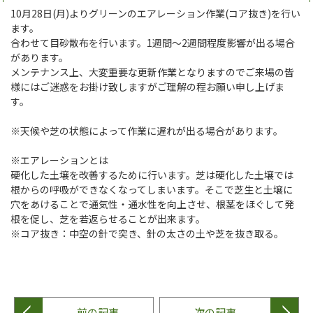
10月28日(月)よりグリーンのエアレーション作業(コア抜き)を行い
ます。
合わせて目砂散布を行います。1週間～2週間程度影響が出る場合
があります。
メンテナンス上、大変重要な更新作業となりますのでご来場の皆
様にはご迷惑をお掛け致しますがご理解の程お願い申し上げま
す。
※天候や芝の状態によって作業に遅れが出る場合があります。
※エアレーションとは
硬化した土壌を改善するために行います。芝は硬化した土壌では
根からの呼吸ができなくなってしまいます。そこで芝生と土壌に
穴をあけることで通気性・通水性を向上させ、根茎をほぐして発
根を促し、芝を若返らせることが出来ます。
※コア抜き：中空の針で突き、針の太さの土や芝を抜き取る。
前の記事
次の記事