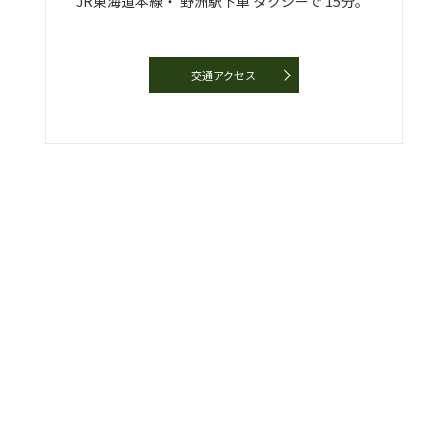
JR東海道本線・
野洲駅下車
タクシーで
15分。
交通アクセス