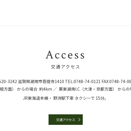
Access
交通アクセス
20-3242
滋賀県湖南市菩提寺1410
TEL:
0748-74-0121
FAX:0748-74-0
彦根方面）
からの場合
約4km ／
栗東湖南I.C（大津・京都方面）
からの
JR東海道本線・
野洲駅下車
タクシーで
15分。
交通アクセス