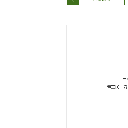
〒5
竜王I.C（