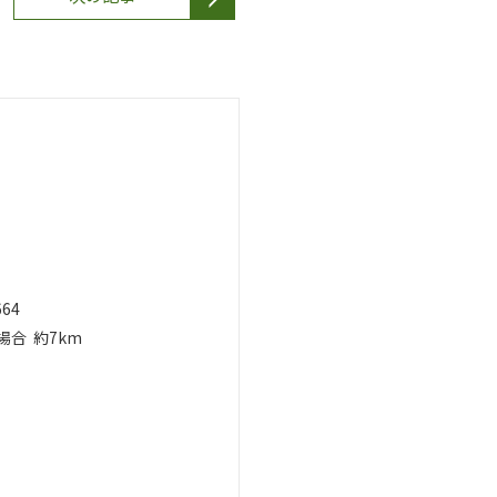
664
場合
約7km