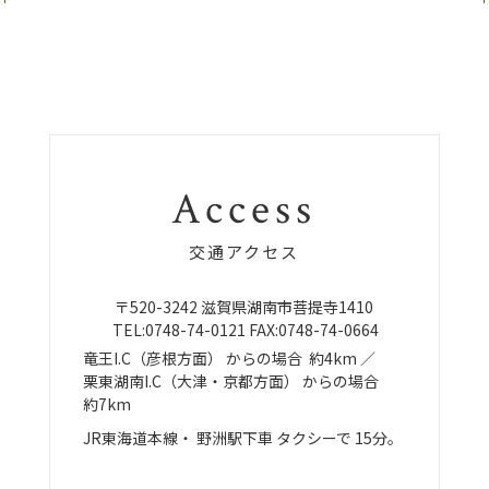
Access
交通アクセス
〒520-3242
滋賀県湖南市菩提寺1410
TEL:
0748-74-0121
FAX:0748-74-0664
竜王I.C（彦根方面）
からの場合
約4km ／
栗東湖南I.C（大津・京都方面）
からの場合
約7km
JR東海道本線・
野洲駅下車
タクシーで
15分。