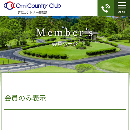
MENU
近江カントリー倶楽部
Member’s
会員ページ
会員のみ表示